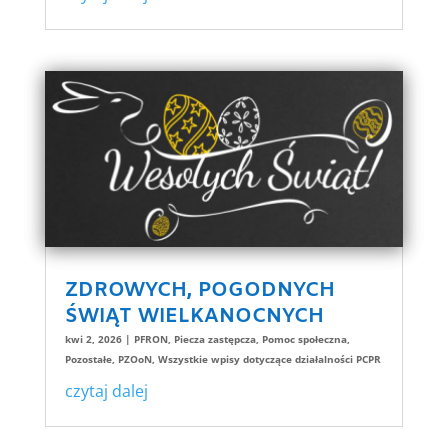
ZDROWYCH, POGODNYCH
ŚWIĄT WIELKANOCNYCH
kwi 2, 2026
|
PFRON
,
Piecza zastępcza
,
Pomoc społeczna
,
Pozostałe
,
PZOoN
,
Wszystkie wpisy dotyczące działalności PCPR
czytaj dalej