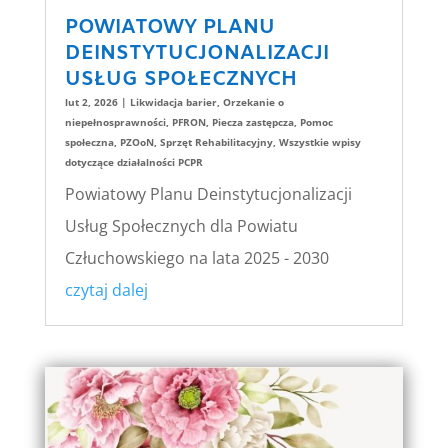
POWIATOWY PLANU
DEINSTYTUCJONALIZACJI
USŁUG SPOŁECZNYCH
lut 2, 2026
|
Likwidacja barier
,
Orzekanie o
niepełnosprawności
,
PFRON
,
Piecza zastępcza
,
Pomoc
społeczna
,
PZOoN
,
Sprzęt Rehabilitacyjny
,
Wszystkie wpisy
dotyczące działalności PCPR
Powiatowy Planu Deinstytucjonalizacji
Usług Społecznych dla Powiatu
Człuchowskiego na lata 2025 - 2030
czytaj dalej