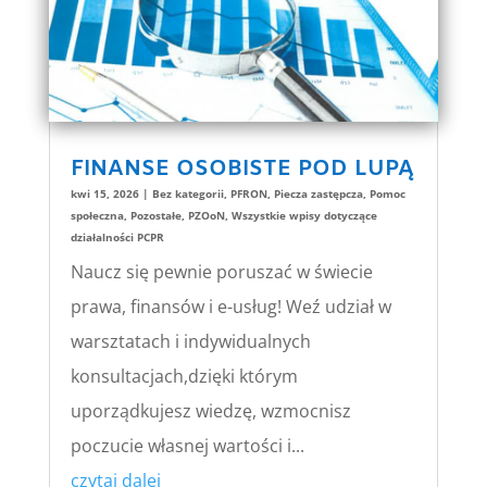
FINANSE OSOBISTE POD LUPĄ
kwi 15, 2026
|
Bez kategorii
,
PFRON
,
Piecza zastępcza
,
Pomoc
społeczna
,
Pozostałe
,
PZOoN
,
Wszystkie wpisy dotyczące
działalności PCPR
Naucz się pewnie poruszać w świecie
prawa, finansów i e-usług! Weź udział w
warsztatach i indywidualnych
konsultacjach,dzięki którym
uporządkujesz wiedzę, wzmocnisz
poczucie własnej wartości i...
czytaj dalej