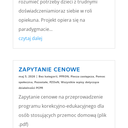
rozumieć potrzeby dzieci z trudnymi
doświadczeniamioraz siebie w roli
opiekuna. Projekt opiera się na
paradygmacie...
czytaj dalej
ZAPYTANIE CENOWE
maj 5, 2026
|
Bez kategorii
,
PFRON
,
Piecza zastępcza
,
Pomoc
społeczna
,
Pozostałe
,
PZOoN
,
Wszystkie wpisy dotyczące
działalności PCPR
Zapytanie cenowe na przeprowadzenie
programu korekcyjno-edukacyjnego dla
osób stosujących przemoc domową (plik
.pdf)