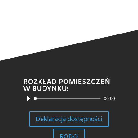
ROZKŁAD POMIESZCZEŃ
W BUDYNKU:
Odtwarzacz
00:00
plików
dźwiękowych
Deklaracja dostępności
RODO