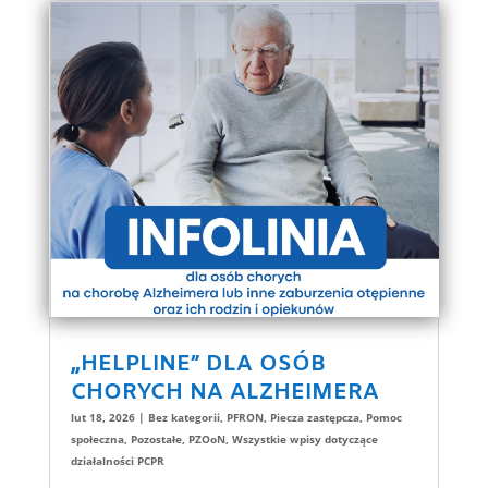
„HELPLINE” DLA OSÓB
CHORYCH NA ALZHEIMERA
lut 18, 2026
|
Bez kategorii
,
PFRON
,
Piecza zastępcza
,
Pomoc
społeczna
,
Pozostałe
,
PZOoN
,
Wszystkie wpisy dotyczące
działalności PCPR