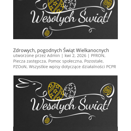
Zdrowych, pogodnych Świąt Wielkanocnych
utworzone przez
Admin
|
kwi 2, 2026
|
PFRON
,
Piecza zastępcza
,
Pomoc społeczna
,
Pozostałe
,
PZOoN
,
Wszystkie wpisy dotyczące działalności PCPR