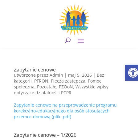
Przeskocz
do
treści
Otwór
Zapytanie cenowe
utworzone przez
Admin
|
maj 5, 2026
|
Bez
kategorii
,
PFRON
,
Piecza zastępcza
,
Pomoc
społeczna
,
Pozostałe
,
PZOoN
,
Wszystkie wpisy
dotyczące działalności PCPR
Zapytanie cenowe na przeprowadzenie programu
korekcyjno-edukacyjnego dla osób stosujących
przemoc domową (plik .pdf)
Zapytanie cenowe – 1/2026