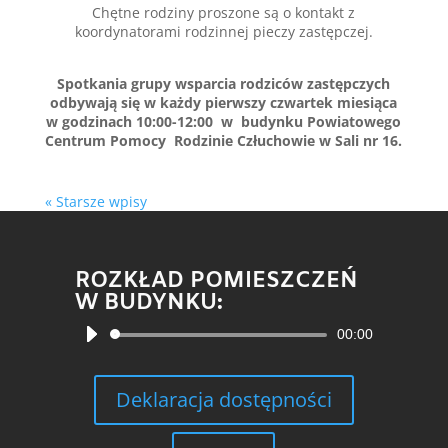
Chętne rodziny proszone są o kontakt z
koordynatorami rodzinnej pieczy zastępczej.
Spotkania grupy wsparcia rodziców zastępczych
odbywają się w każdy pierwszy czwartek miesiąca
w godzinach 10:00-12:00 w budynku Powiatowego
Centrum Pomocy Rodzinie Człuchowie w Sali nr 16.
« Starsze wpisy
ROZKŁAD POMIESZCZEŃ
W BUDYNKU:
Odtwarzacz
00:00
plików
dźwiękowych
Deklaracja dostępności