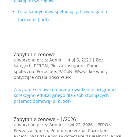
Kliknij po szczegóły
.
Lista kandydatów spełniających wymagania
formalne (.pdf)
Zapytanie cenowe
utworzone przez
Admin
|
maj 5, 2026
|
Bez
kategorii
,
PFRON
,
Piecza zastępcza
,
Pomoc
społeczna
,
Pozostałe
,
PZOoN
,
Wszystkie wpisy
dotyczące działalności PCPR
Zapytanie cenowe na przeprowadzenie programu
korekcyjno-edukacyjnego dla osób stosujących
przemoc domową (plik .pdf)
Zapytanie cenowe – 1/2026
utworzone przez
Admin
|
kwi 22, 2026
|
PFRON
,
Piecza zastępcza
,
Pomoc społeczna
,
Pozostałe
,
PZOoN
,
Wszystkie wpisy dotyczące działalności PCPR