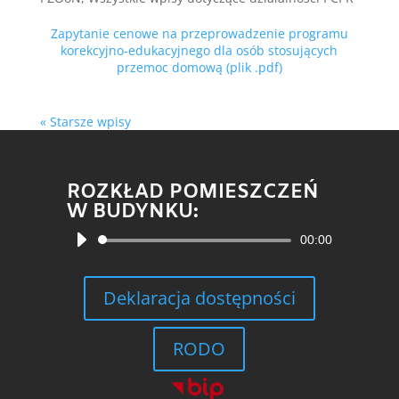
Zapytanie cenowe na przeprowadzenie programu
korekcyjno-edukacyjnego dla osób stosujących
przemoc domową (plik .pdf)
« Starsze wpisy
ROZKŁAD POMIESZCZEŃ
W BUDYNKU:
Odtwarzacz
00:00
plików
dźwiękowych
Deklaracja dostępności
RODO