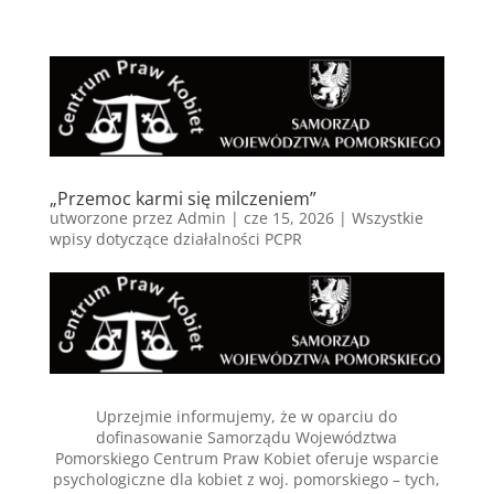
„Przemoc karmi się milczeniem”
utworzone przez
Admin
|
cze 15, 2026
|
Wszystkie
wpisy dotyczące działalności PCPR
Uprzejmie informujemy, że w oparciu do
dofinasowanie Samorządu Województwa
Pomorskiego Centrum Praw Kobiet oferuje wsparcie
psychologiczne dla kobiet z woj. pomorskiego – tych,